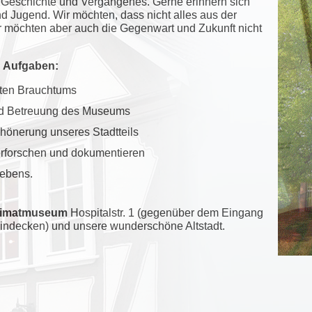
, Geschichte und Vergangenes. Gerne erinnern sich
d Jugend. Wir möchten, dass nicht alles aus der
r möchten aber auch die Gegenwart und Zukunft nicht
n Aufgaben:
lten Brauchtums
und Betreuung des Museums
hönerung unseres Stadtteils
erforschen und dokumentieren
Lebens.
eimatmuseum
Hospitalstr. 1 (gegenüber dem Eingang
l Windecken) und unsere wunderschöne Altstadt.